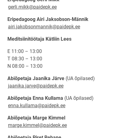
gerli.mikk@paidepk.ee
Eripedagoog Airi Jaksobson-Männik
airi.jakobsonmannik@paidepk.ee
Meditsiinitöötaja Kätliin Lees
E 11:00 – 13:00
T 08:30 – 13:00
N 08:00 – 13:00
Abiõpetaja Jaanika Järve
(UA õpilased)
jaanika.jarve@paidepk.ee
Abiõpetaja Enna Kullama
(UA õpilased)
enna.kullama@paidepk.ee
Abiõpetaja Marge Kimmel
marge.kimmel@paidepk.ee
Abiõpetaja Piret Rebane