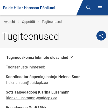
Paide Hillar Hanssoo Põhikool
Otsing
Menüü
Jälglink
Avaleht
Õppetöö
Tugiteenused
Tugiteenused
link opens on new page
Tugimeeskonna liikmete ülesanded
Tugiteenuste inimesed:
Koordinaator õppealajuhataja Helena Saar
helena.saar@paidepk.ee
Sotsiaalpedagoog Klarika Lussmann
klarika.lussmann@paidepk.ee
Eripedagoog Gerli Mikk