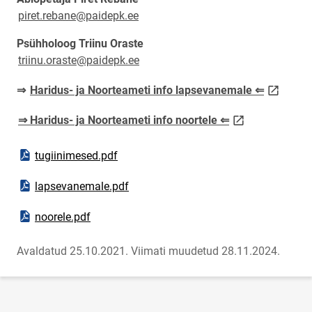
piret.rebane@paidepk.ee
Psühholoog Triinu Oraste
triinu.oraste@paidepk.ee
link open
⇒
Haridus- ja Noorteameti info lapsevanemale ⇐
link opens on n
⇒ Haridus- ja Noorteameti info noortele ⇐
Ava PDF-dokument
tugiinimesed.pdf
Ava PDF-dokument
lapsevanemale.pdf
Ava PDF-dokument
noorele.pdf
Avaldatud 25.10.2021.
Viimati muudetud 28.11.2024.