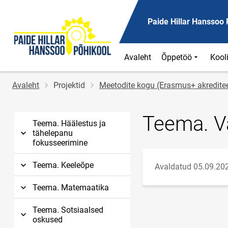
Paide Hillar Hanssoo 
Avaleht
Õppetöö
Kool
Jälglink
Avaleht
Projektid
Meetodite kogu (Erasmus+ akredite
Teema. V
Teema. Häälestus ja
tähelepanu
fokusseerimine
Teema. Keeleõpe
Avaldatud 05.09.20
Teema. Matemaatika
Teema. Sotsiaalsed
oskused