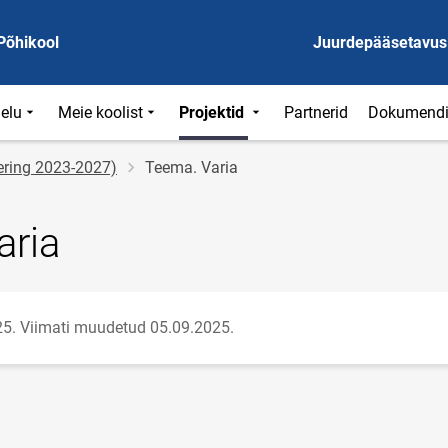
Põhikool
Juurdepääsetavus
ielu
Meie koolist
Projektid
Partnerid
Dokumend
ering 2023-2027)
Teema. Varia
aria
25.
Viimati muudetud 05.09.2025.