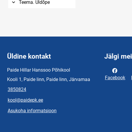
Teema. Üldõpe
Üldine kontakt
Jälgi me
Paide Hillar Hanssoo Põhikool
Facebook
Kooli 1, Paide linn, Paide linn, Järvamaa
3850824
kool@paidepk.ee
Asukoha informatsioon