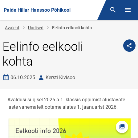
Paide Hillar Hanssoo Põhikool
Otsing
Menüü
Jälglink
Avaleht
Uudised
Eelinfo eelkooli kohta
Eelinfo eelkooli
kohta
Loomise kuupäev
autor
06.10.2025
Kersti Kivisoo
Avaldusi sügisel 2026.a 1. klassis õppimist alustavate
laste vanematelt ootame alates 1. jaanuarist 2026.
Ava fot