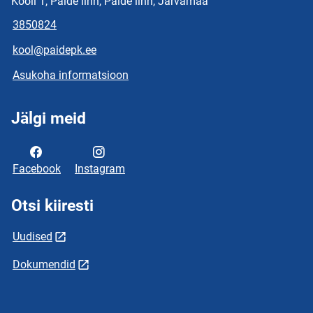
Kooli 1, Paide linn, Paide linn, Järvamaa
3850824
kool@paidepk.ee
Asukoha informatsioon
Jälgi meid
Facebook
Instagram
Otsi kiiresti
Uudised
Dokumendid