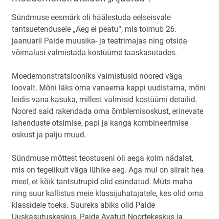
Sündmuse eesmärk oli häälestuda eelseisvale
tantsuetendusele „Aeg ei peatu“, mis toimub 26.
jaanuaril Paide muusika- ja teatrimajas ning otsida
võimalusi valmistada kostüüme taaskasutades.
Moedemonstratsiooniks valmistusid noored väga
loovalt. Mõni läks oma vanaema kappi uudistama, mõni
leidis vana kasuka, millest valmisid kostüümi detailid.
Noored said rakendada oma õmblemisoskust, erinevate
lahenduste otsimise, papi ja kanga kombineerimise
oskust ja palju muud.
Sündmuse mõttest teostuseni oli aega kolm nädalat,
mis on tegelikult väga lühike aeg. Aga mul on siiralt hea
meel, et kõik tantsutrupid olid esindatud. Müts maha
ning suur kallistus meie klassijuhatajatele, kes olid oma
klassidele toeks. Suureks abiks olid Paide
Uuskasutuskeskus, Paide Avatud Noortekeskus ja