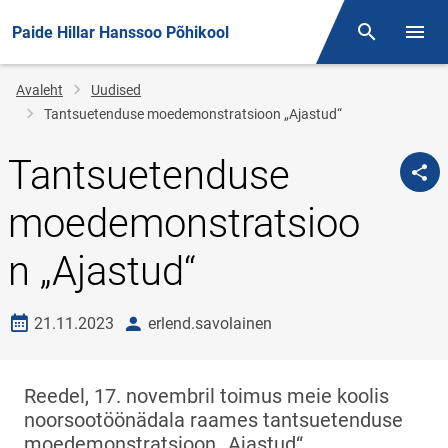
Paide Hillar Hanssoo Põhikool
Otsing
Menüü
Jälglink
Avaleht
Uudised
Tantsuetenduse moedemonstratsioon „Ajastud“
Tantsuetenduse
moedemonstratsioo
n „Ajastud“
Loomise kuupäev
autor
21.11.2023
erlend.savolainen
Reedel, 17. novembril toimus meie koolis
noorsootöönädala raames tantsuetenduse
moedemonstratsioon „Ajastud“.