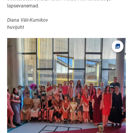
lapsevanemad.
Diana Väli-Kurnikov
huvijuht
Ava fot