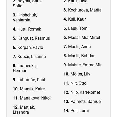
Bayrak, Sara-
Karu, Liise
Sofia
Kochurova, Mariia
Hrishchuk,
Kull, Kaur
Veniamin
Lauk, Tomi
Hütti, Romek
Masar, Mia Mirtel
Kangust, Rasmus
Maslii, Anna
Korpan, Pavlo
Maslii, Bohdan
Kutsar, Lisanna
Muiste, Emma-Mia
Laaneoks,
Herman
Mölter, Lily
Luhamäe, Paul
Niit, Otto
Maasik, Kaire
Nilp, Karl-Romet
Manakova, Nikol
Paimets, Samuel
Martjak,
Poll, Lumi
Lisandra