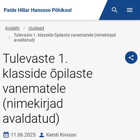
Paide Hillar Hanssoo Põhikool
Otsing
Menüü
Jälglink
Avaleht
Uudised
Tulevaste 1. klasside õpilaste vanematele (nimekirjad
avaldatud)
Tulevaste 1.
klasside õpilaste
vanematele
(nimekirjad
avaldatud)
Loomise kuupäev
autor
11.06.2025
Kersti Kivisoo