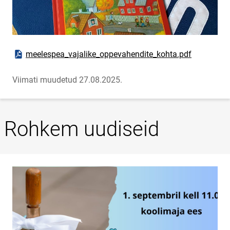
Ava PDF-dokument
meelespea_vajalike_oppevahendite_kohta.pdf
Viimati muudetud 27.08.2025.
Rohkem uudiseid