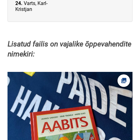
Varts, Karl-
Kristjan
Lisatud failis on vajalike õppevahendite
nimekiri:
Ava fot