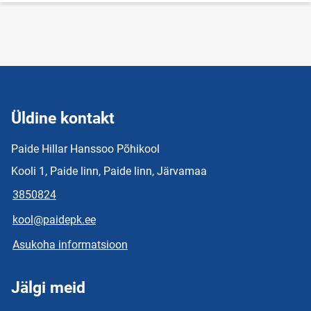
Üldine kontakt
Paide Hillar Hanssoo Põhikool
Kooli 1, Paide linn, Paide linn, Järvamaa
3850824
kool@paidepk.ee
Asukoha informatsioon
Jälgi meid