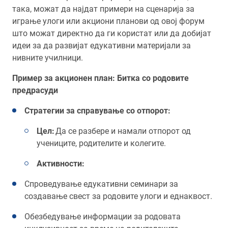
така, можат да најдат примери на сценарија за
играње улоги или акциони планови од овој форум
што можат директно да ги користат или да добијат
идеи за да развијат едукативни материјали за
нивните училници.
Пример за акционен план: Битка со родовите
предрасуди
Стратегии за справување со отпорот:
Цел:
Да се разбере и намали отпорот од
учениците, родителите и колегите.
Активности:
Спроведување едукативни семинари за
создавање свест за родовите улоги и еднаквост.
Обезбедување информации за родовата