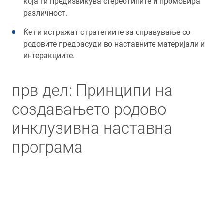
која ги предизвикува стереотипите и промовира
различност.
Ќе ги истражат стратегиите за справување со
родовите предрасуди во наставните материјали и
интеракциите.
прв дел: Принципи на
создавањето родово
инклузивна наставна
програма