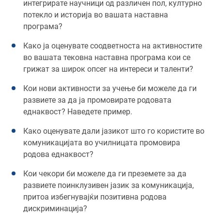
интегрирате научници од различен пол, културно
потекло и историја во вашата наставна
програма?
Како ја оценувате соодветноста на активностите
во вашата тековна наставна програма кои се
грижат за широк опсег на интереси и таленти?
Кои нови активности за учење би можеле да ги
развиете за да ја промовирате родовата
еднаквост? Наведете пример.
Како оценувате дали јазикот што го користите во
комуникацијата во училницата промовира
родова еднаквост?
Кои чекори би можеле да ги преземете за да
развиете поинклузивен јазик за комуникација,
притоа избегнувајќи позитивна родова
дискриминација?