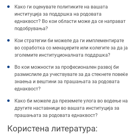
Како ги оценувате политиките на вашата
институција за поддршка на родовата
еднаквост? Во кои области може да се направат
подобрувања?
Кои стратегии би можеле да ги имплементирате
во соработка со менаџерите или колегите за да ја
зголемите институционалната поддршка?
Во кои можности за професионален развој би
размислиле да учествувате за да стекнете повеќе
знаења и вештини за прашањата за родовата
еднаквост?
Како би можеле да преземете улога во водење на
другите наставници во вашата институција за
прашањата за родовата еднаквост?
Користена литература: