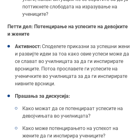
поттикнете слободата на изразување на
учениците?
Петти дел: Потенцирање на успесите на девојките
и жените
Активност:
Споделете приказни за успешни жени
и развијте идеи за тоа како овие успеси може да
се слават во училницата за да ги инспирирате
врсниците. Потоа прославете ги успесите на
ученичките во училницата за да ги инспирирате
нивните врсници.
Прашања за дискусија:
Како можат да се потенцираат успесите на
девојчињата во училницата?
Како може потенцирањето на успехот на
жените да ги инспирира учениците?