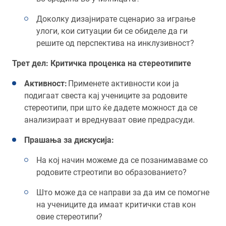
Доколку дизајнирате сценарио за играње
улоги, кои ситуации би се обиделе да ги
решите од перспектива на инклузивност?
Трет дел: Критичка проценка на стереотипите
Активност:
Применете активности кои ја
подигаат свеста кај учениците за родовите
стереотипи, при што ќе дадете можност да се
анализираат и вреднуваат овие предрасуди.
Прашања за дискусија:
На кој начин можеме да се позанимаваме со
родовите стреотипи во образованието?
Што може да се направи за да им се помогне
на учениците да имаат критички став кон
овие стереотипи?