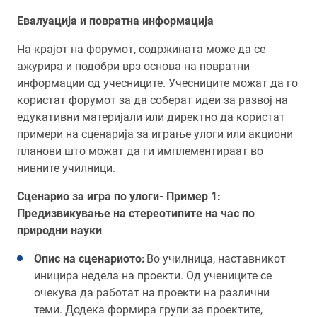
Евалуација и повратна информација
На крајот на форумот, содржината може да се
ажурира и подобри врз основа на повратни
информации од учесниците. Учесниците можат да го
користат форумот за да соберат идеи за развој на
едукативни материјали или директно да користат
примери на сценарија за играње улоги или акциони
планови што можат да ги имплементираат во
нивните училници.
Сценарио за игра по улоги- Пример 1:
Предизвикување на стереотипите на час по
природни науки
Опис на сценариото:
Во училница, наставникот
иницира недела на проекти. Од учениците се
очекува да работат на проекти на различни
теми. Додека формира групи за проектите,