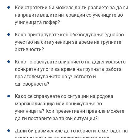
Кои стратегии би можеле да ги развиете за да ги
направите вашите интеракции со учениците во
училницата пофер?
Како пристапувате кон обезбедување еднакво
учество на сите ученици за време на групните
активности?
Како го оценувате влијанието на доделувањето
конкретни улоги за време на групната работа
врз зголемувањето на учеството и
одговорноста?
Како се справувате со ситуации на родова
маргинализација или понижување во
училницата? Кои превентивни правила можете
да ги поставите за такви ситуации?
Дали би размислиле да го користите методот на