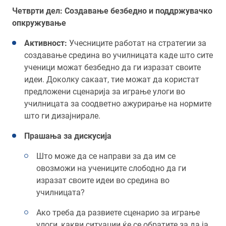
Четврти дел: Создавање безбедно и поддржувачко
опкружување
Активност:
Учесниците работат на стратегии за
создавање средина во училницата каде што сите
ученици можат безбедно да ги изразат своите
идеи. Доколку сакаат, тие можат да користат
предложени сценарија за играње улоги во
училницата за соодветно ажурирање на нормите
што ги дизајнирале.
Прашања за дискусија
Што може да се направи за да им се
овозможи на учениците слободно да ги
изразат своите идеи во средина во
училницата?
Ако треба да развиете сценарио за играње
улоги, какви ситуации ќе се обратите за да ја