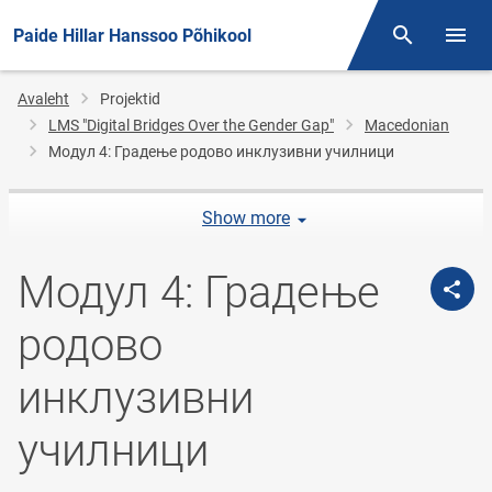
Paide Hillar Hanssoo Põhikool
Otsing
Menüü
Jälglink
Avaleht
Projektid
LMS "Digital Bridges Over the Gender Gap"
Macedonian
Модул 4: Градење родово инклузивни училници
Show more
Модул 4: Градење
родово
инклузивни
училници