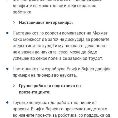
девојките не можат да се интересираат за
роботика.
Наставникот интервенира:
Наставникот го користи коментарот на Мехмет
како можност да започне дискусија за родовите
стереотипи, кажувајќи му на класот дека полот
не е важен во науката, секој може да биде
успешен во секое поле, а се зависи од трудот.
Наставникот ги охрабрува Елиф и Зејнеп давајќи
примери на пионери во науката.
Групна работа и подготовка на
презентациите:
Групите почнуваат да работат на нивните
проекти. Елиф и Зејнеп го преземаат водството
во нивните проекти за роботика, со поддршка од