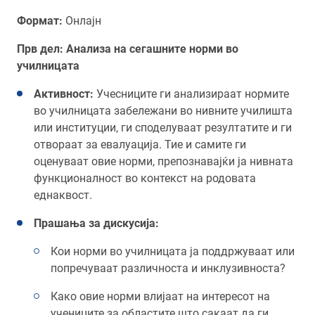
Формат:
Oнлајн
Прв дел: Анализа на сегашните норми во
училницата
Активност:
Учесниците ги анализираат нормите
во училницата забележани во нивните училишта
или институции, ги споделуваат резултатите и ги
отвораат за евалуација. Тие и самите ги
оценуваат овие норми, препознавајќи ја нивната
функционалност во контекст на родовата
еднаквост.
Прашања за дискусија:
Кои норми во училницата ја поддржуваат или
попречуваат различноста и инклузивноста?
Како овие норми влијаат на интересот на
учениците за областите што сакаат да ги