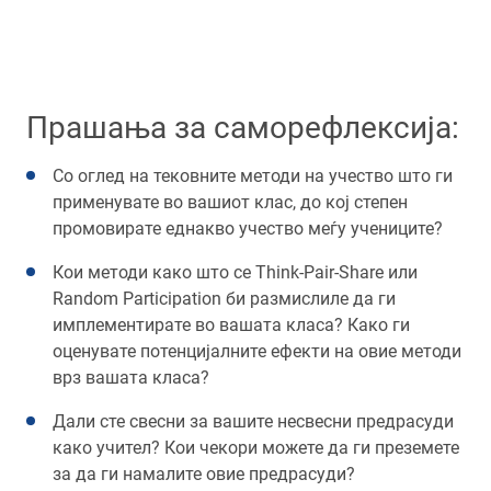
Прашања за саморефлексија:
Со оглед на тековните методи на учество што ги
применувате во вашиот клас, до кој степен
промовирате еднакво учество меѓу учениците?
Кои методи како што се Think-Pair-Share или
Random Participation би размислиле да ги
имплементирате во вашата класа? Како ги
оценувате потенцијалните ефекти на овие методи
врз вашата класа?
Дали сте свесни за вашите несвесни предрасуди
како учител? Кои чекори можете да ги преземете
за да ги намалите овие предрасуди?