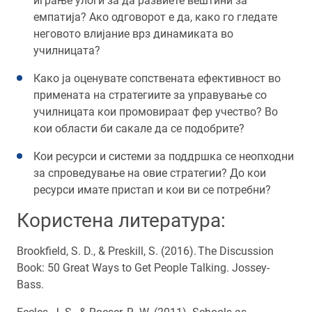
играње улоги за да развиете вештини за
емпатија? Ако одговорот е да, како го гледате
неговото влијание врз динамиката во
училницата?
Како ја оценувате сопствената ефективност во
примената на стратегиите за управување со
училницата кои промовираат фер учество? Во
кои области би сакале да се подобрите?
Кои ресурси и системи за поддршка се неопходни
за спроведување на овие стратегии? До кои
ресурси имате пристап и кои ви се потребни?
Користена литература:
Brookfield, S. D., & Preskill, S. (2016). The Discussion
Book: 50 Great Ways to Get People Talking. Jossey-
Bass.