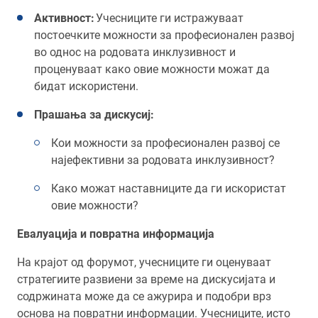
Активност:
Учесниците ги истражуваат
постоечките можности за професионален развој
во однос на родовата инклузивност и
проценуваат како овие можности можат да
бидат искористени.
Прашања за дискусиј:
Кои можности за професионален развој се
најефективни за родовата инклузивност?
Како можат наставниците да ги искористат
овие можности?
Евалуација и повратна информација
На крајот од форумот, учесниците ги оценуваат
стратегиите развиени за време на дискусијата и
содржината може да се ажурира и подобри врз
основа на повратни информации. Учесниците, исто