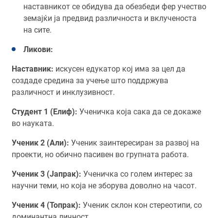
наставникот се обидува да обезбеди фер учество
земајќи ја предвид различноста и вклученоста
на сите.
Ликови:
Наставник:
искусен едукатор кој има за цел да
создаде средина за учење што поддржува
различност и инклузивност.
Студент 1 (Елиф):
Ученичка која сака да се докаже
во науката.
Ученик 2 (Али):
Ученик заинтересиран за развој на
проекти, но обично пасивен во групната работа.
Ученик 3 (Јапрак):
Ученичка со голем интерес за
научни теми, но која не зборува доволно на часот.
Ученик 4 (Топрак):
Ученик склон кон стереотипи, со
доминантна личност.