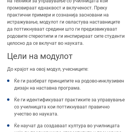
на техники за управување со училницата кои
промовираат еднаквост и вклученост. Преку
практични примери и сознанија засновани на
истражување, модулот ги овластува наставниците
да поттикнуваат средини што ги предизвикуваат
родовите стереотипи и ги инспирираат сите студенти
целосно да се вклучат во науката.
Цели на модулот
До крајот на овој модул, учесниците:
Ќе ги разберат принципите на родово-инклузивен
дизајн на наставна програма.
Ќе ги идентификуваат практиките за управување
со училницата кои поттикнуваат правично
учество во науката.
Ќе научат да создаваат култура во училницата