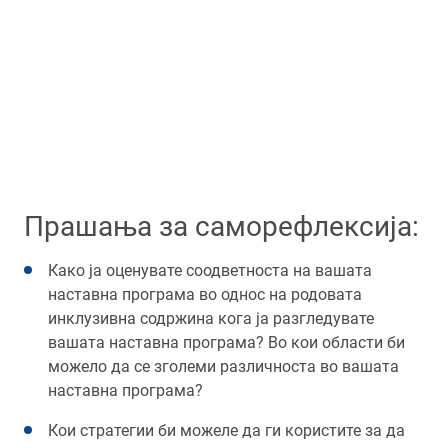
Прашања за саморефлексија:
Како ја оценувате соодветноста на вашата
наставна програма во однос на родовата
инклузивна содржина кога ја разгледувате
вашата наставна програма? Во кои области би
можело да се зголеми различноста во вашата
наставна програма?
Кои стратегии би можеле да ги користите за да