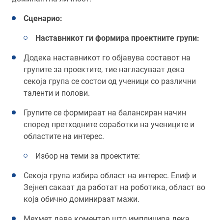
Сценарио:
Наставникот ги формира проектните групи:
Додека наставникот го објавува составот на
групите за проектите, тие нагласуваат дека
секоја група се состои од ученици со различни
таленти и полови.
Групите се формираат на балансиран начин
според претходните соработки на учениците и
областите на интерес.
Избор на теми за проектите:
Секоја група избира област на интерес. Елиф и
Зејнеп сакаат да работат на роботика, област во
која обично доминираат мажи.
Мехмет дава коментар што имплицира дека