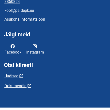
3850824
kool@paidepk.ee
Asukoha informatsioon
Jälgi meid
Facebook
Instagram
Otsi kiiresti
Uudised
Dokumendid