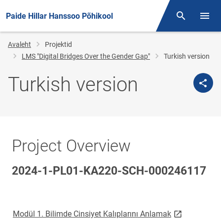
Paide Hillar Hanssoo Põhikool
Otsing
Menüü
Jälglink
Avaleht
Projektid
LMS "Digital Bridges Over the Gender Gap"
Turkish version
Turkish version
Project Overview
2024-1-PL01-KA220-SCH-000246117
link opens on
Modül 1.
Bilimde Cinsiyet Kalıplarını Anlamak