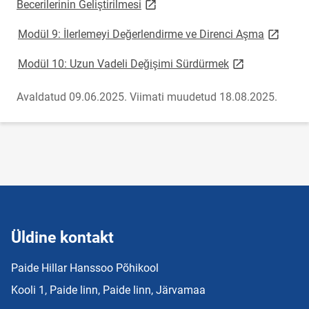
link opens on new page
Becerilerinin Geliştirilmesi
link ope
Modül 9: İlerlemeyi Değerlendirme ve Direnci Aşma
link opens on n
Modül 10: Uzun Vadeli Değişimi Sürdürmek
Avaldatud 09.06.2025.
Viimati muudetud 18.08.2025.
Üldine kontakt
Paide Hillar Hanssoo Põhikool
Kooli 1, Paide linn, Paide linn, Järvamaa