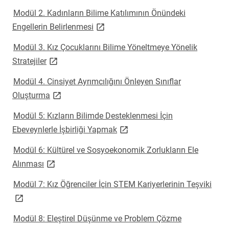
Modül 2. Kadınların Bilime Katılımının Önündeki
link opens on new page
Engellerin Belirlenmesi
Modül 3. Kız Çocuklarını Bilime Yöneltmeye Yönelik
link opens on new page
Stratejiler
Modül 4. Cinsiyet Ayrımcılığını Önleyen Sınıflar
link opens on new page
Oluşturma
Modül 5: Kızların Bilimde Desteklenmesi İçin
link opens on new page
Ebeveynlerle İşbirliği Yapmak
Modül 6: Kültürel ve Sosyoekonomik Zorlukların Ele
link opens on new page
Alınması
link
Modül 7: Kız Öğrenciler İçin STEM Kariyerlerinin Teşviki
Modül 8: Eleştirel Düşünme ve Problem Çözme