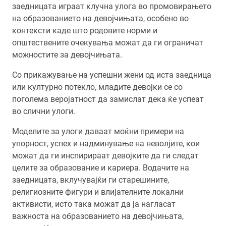
заедницата играат клучна улога во промовирањето
на образованието на девојчињата, особено во
контексти каде што родовите норми и
општествените очекувања можат да ги ограничат
можностите за девојчињата.
Со прикажување на успешни жени од иста заедница
или културно потекло, младите девојки се со
поголема веројатност да замислат дека ќе успеат
во слични улоги.
Моделите за улоги даваат моќни примери на
упорност, успех и надминување на неволјите, кои
можат да ги инспирираат девојките да ги следат
целите за образование и кариера. Водачите на
заедницата, вклучувајќи ги старешините,
религиозните фигури и влијателните локални
активисти, исто така можат да ја нагласат
важноста на образованието на девојчињата,