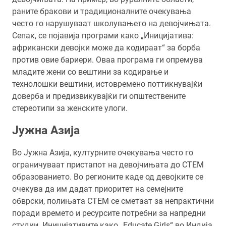
раните бракови и традиционалните очекувања
често го нарушуваат школувањето на девојчињата.
Сепак, се појавија програми како „Иницијатива:
африкански девојки може да кодираат“ за борба
против овие бариери. Оваа програма ги опремува
младите жени со вештини за кодирање и
технолошки вештини, истовремено поттикнувајќи
доверба и предизвикувајќи ги општествените
стереотипи за женските улоги.
Јужна Азија
Во Јужна Азија, културните очекувања често го
ограничуваат пристапот на девојчињата до СТЕМ
образованието. Во регионите каде од девојките се
очекува да им дадат приоритет на семејните
обврски, полињата СТЕМ се сметаат за непрактични
поради времето и ресурсите потребни за напредни
студии. Иницијативите како „Educate Girls“ во Индија