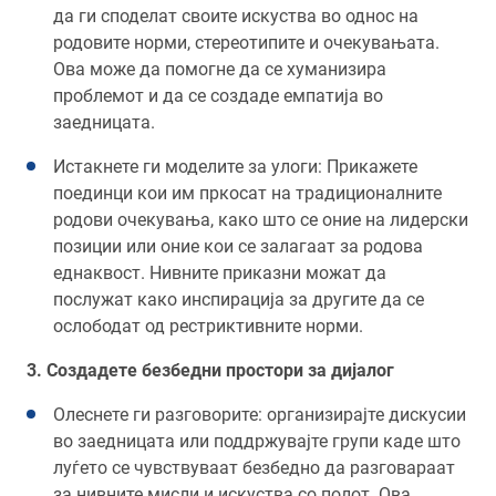
да ги споделат своите искуства во однос на
родовите норми, стереотипите и очекувањата.
Ова може да помогне да се хуманизира
проблемот и да се создаде емпатија во
заедницата.
Истакнете ги моделите за улоги: Прикажете
поединци кои им пркосат на традиционалните
родови очекувања, како што се оние на лидерски
позиции или оние кои се залагаат за родова
еднаквост. Нивните приказни можат да
послужат како инспирација за другите да се
ослободат од рестриктивните норми.
3. Создадете безбедни простори за дијалог
Олеснете ги разговорите: организирајте дискусии
во заедницата или поддржувајте групи каде што
луѓето се чувствуваат безбедно да разговараат
за нивните мисли и искуства со полот. Ова