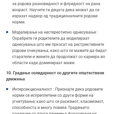
за родова разновидност и флуидност на рана
возраст. Научете ги децата дека можат да се
изразат надвор од традиционалните родови
норми.
Моделирање на нестереотипно однесување :
Охрабрете ги родителите да моделираат
однесувања што им пркосат на рестриктивните
родови очекувања, како што се мажите да бидат
старатели и жените да продолжат со кариера во
области каде доминираат мажи.
10. Градење солидарност со другите општествени
движења
Интерсекционалност : Признајте дека родовите
норми се испреплетени со други форми на
угнетување, како што се расизмот, класиизмот,
способноста и многу повеќе. Градењето
коалиции со други движења фокусирани на