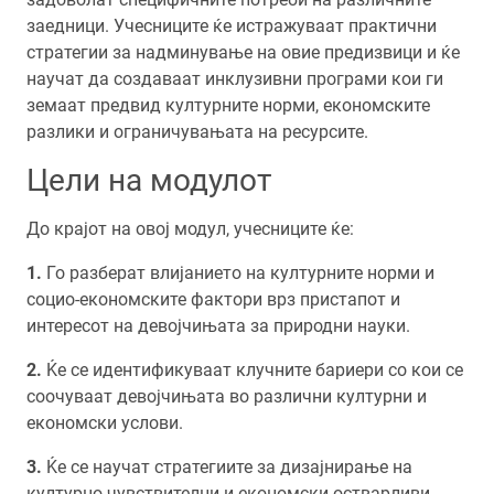
заедници. Учесниците ќе истражуваат практични
стратегии за надминување на овие предизвици и ќе
научат да создаваат инклузивни програми кои ги
земаат предвид културните норми, економските
разлики и ограничувањата на ресурсите.
Цели на модулот
До крајот на овој модул, учесниците ќе:
Го разберат влијанието на културните норми и
социо-економските фактори врз пристапот и
интересот на девојчињата за природни науки.
Ќе се идентификуваат клучните бариери со кои се
соочуваат девојчињата во различни културни и
економски услови.
Ќе се научат стратегиите за дизајнирање на
културно чувствителни и економски остварливи