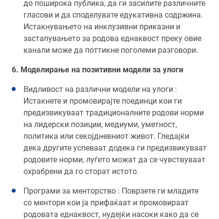
до поширока публика, да ги засилите различните
гласови и да споделувате едукативна содржина.
Истакнувањето на инклузивни приказни и
застапувањето за родова еднаквост преку овие
канали може да поттикне поголеми разговори.
6. Моделирање на позитивни модели за улоги
Видливост на различни модели на улоги :
Истакнете и промовирајте поединци кои ги
предизвикуваат традиционалните родови норми
на лидерски позиции, медиуми, уметност,
политика или секојдневниот живот. Гледајќи
дека другите успеваат додека ги предизвикуваат
родовите норми, луѓето можат да се чувствуваат
охрабрени да го сторат истото.
Програми за менторство : Поврзете ги младите
со ментори кои ја прифаќаат и промовираат
родовата еднаквост, нудејќи насоки како да се