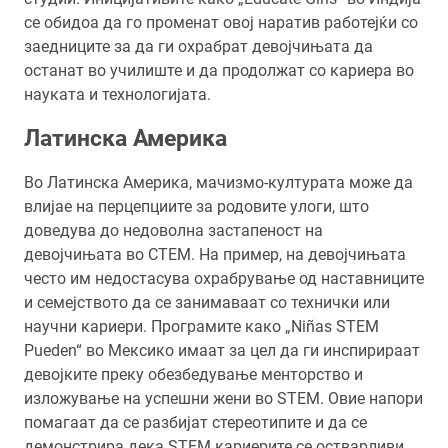
се обидоа да го променат овој наратив работејќи со
заедниците за да ги охрабрат девојчињата да
останат во училиште и да продолжат со кариера во
науката и технологијата.
Латинска Америка
Во Латинска Америка, мачизмо-културата може да
влијае на перцепциите за родовите улоги, што
доведува до недоволна застапеност на
девојчињата во СТЕМ. На пример, на девојчињата
често им недостасува охрабрување од наставниците
и семејството да се занимаваат со технички или
научни кариери. Програмите како „Niñas STEM
Pueden“ во Мексико имаат за цел да ги инспирираат
девојките преку обезбедување менторство и
изложување на успешни жени во STEM. Овие напори
помагаат да се разбијат стереотипите и да се
демонстрира дека STEM кариерите се остварливи