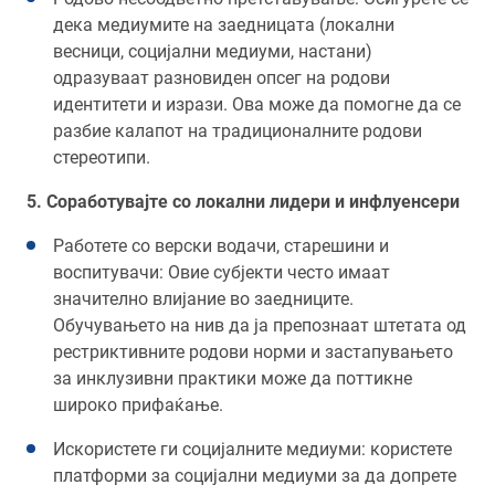
дека медиумите на заедницата (локални
весници, социјални медиуми, настани)
одразуваат разновиден опсег на родови
идентитети и изрази. Ова може да помогне да се
разбие калапот на традиционалните родови
стереотипи.
5. Соработувајте со локални лидери и инфлуенсери
Работете со верски водачи, старешини и
воспитувачи: Овие субјекти често имаат
значително влијание во заедниците.
Обучувањето на нив да ја препознаат штетата од
рестриктивните родови норми и застапувањето
за инклузивни практики може да поттикне
широко прифаќање.
Искористете ги социјалните медиуми: користете
платформи за социјални медиуми за да допрете