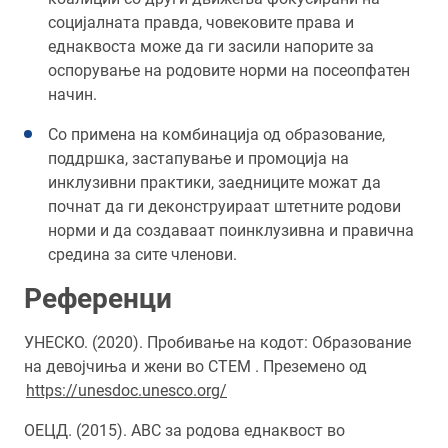
социјалната правда, човековите права и
еднаквоста може да ги засили напорите за
оспорување на родовите норми на посеопфатен
начин.
Со примена на комбинација од образование,
поддршка, застапување и промоција на
инклузивни практики, заедниците можат да
почнат да ги деконструираат штетните родови
норми и да создаваат поинклузивна и правична
средина за сите членови.
Референци
УНЕСКО. (2020). Пробивање на кодот: Образование
на девојчиња и жени во СТЕМ . Преземено од
https://unesdoc.unesco.org/
ОЕЦД. (2015). ABC за родова еднаквост во