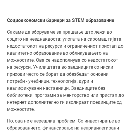
Социоекономски бариери за STEM образование
Сакамe да зборувамe за прашање што лежи во
срцето на нееднаквоста: улогата на сиромаштијата,
недостатокот на ресурси и ограничениот пристап до
квалитетно образование во обликувањето на
можностите. Ова се надополнува со недостатокот
на ресурси. Училиштата во заедниците со ниски
приходи често се борат да обезбедат основни
потреби - учебници, технологија, дури и
квалификувани наставници. Заедниците без
библиотеки, програми за менторство или пристап до
интернет дополнително ги изолираат поединците од
можностите.
Но, ова не е нерешлив проблем. Со инвестирање во
образованието, финансирање на непривилегирани