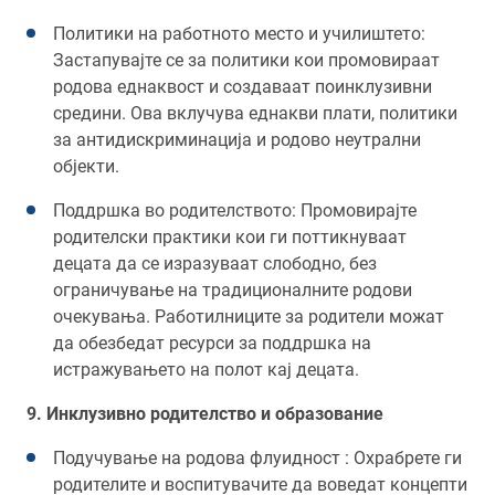
Политики на работното место и училиштето:
Застапувајте се за политики кои промовираат
родова еднаквост и создаваат поинклузивни
средини. Ова вклучува еднакви плати, политики
за антидискриминација и родово неутрални
објекти.
Поддршка во родителството: Промовирајте
родителски практики кои ги поттикнуваат
децата да се изразуваат слободно, без
ограничување на традиционалните родови
очекувања. Работилниците за родители можат
да обезбедат ресурси за поддршка на
истражувањето на полот кај децата.
9. Инклузивно родителство и образование
Подучување на родова флуидност : Охрабрете ги
родителите и воспитувачите да воведат концепти