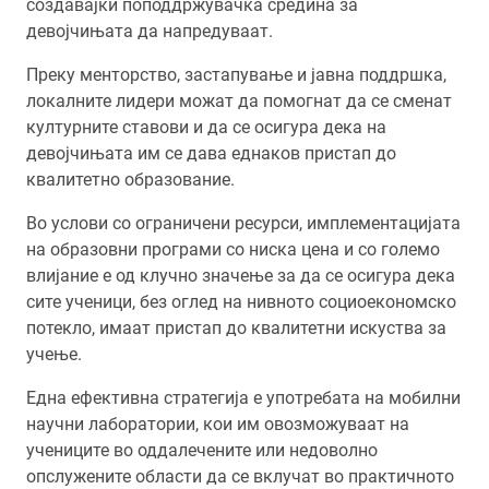
создавајќи поподдржувачка средина за
девојчињата да напредуваат.
Преку менторство, застапување и јавна поддршка,
локалните лидери можат да помогнат да се сменат
културните ставови и да се осигура дека на
девојчињата им се дава еднаков пристап до
квалитетно образование.
Во услови со ограничени ресурси, имплементацијата
на образовни програми со ниска цена и со големо
влијание е од клучно значење за да се осигура дека
сите ученици, без оглед на нивното социоекономско
потекло, имаат пристап до квалитетни искуства за
учење.
Една ефективна стратегија е употребата на мобилни
научни лаборатории, кои им овозможуваат на
учениците во оддалечените или недоволно
опслужените области да се вклучат во практичното