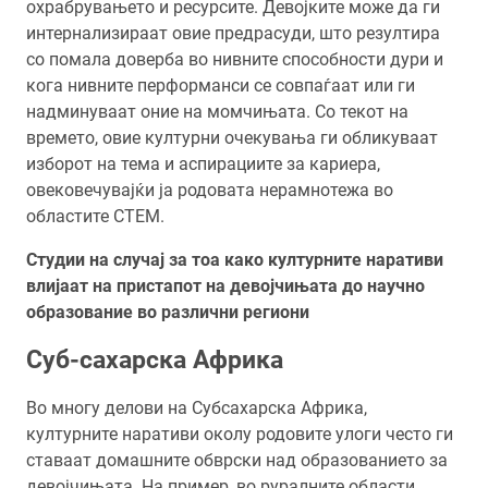
охрабрувањето и ресурсите. Девојките може да ги
интернализираат овие предрасуди, што резултира
со помала доверба во нивните способности дури и
кога нивните перформанси се совпаѓаат или ги
надминуваат оние на момчињата. Со текот на
времето, овие културни очекувања ги обликуваат
изборот на тема и аспирациите за кариера,
овековечувајќи ја родовата нерамнотежа во
областите СТЕМ.
Студии на случај за тоа како културните наративи
влијаат на пристапот на девојчињата до научно
образование во различни региони
Суб-сахарска Африка
Во многу делови на Субсахарска Африка,
културните наративи околу родовите улоги често ги
ставаат домашните обврски над образованието за
девојчињата. На пример, во руралните области,