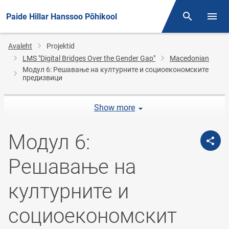
Paide Hillar Hanssoo Põhikool
Otsing
Menüü
Jälglink
Avaleht
Projektid
LMS "Digital Bridges Over the Gender Gap"
Macedonian
Модул 6: Решавање на културните и социоекономските
предизвици
Show more
Модул 6:
Решавање на
културните и
социоекономскит