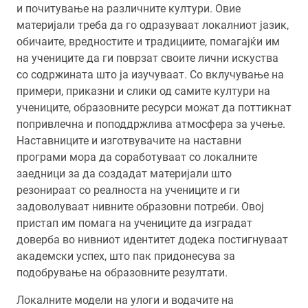
и почитување на различните култури. Овие
материјали треба да го одразуваат локалниот јазик,
обичаите, вредностите и традициите, помагајќи им
на учениците да ги поврзат своите лични искуства
со содржината што ја изучуваат. Со вклучување на
примери, приказни и слики од самите култури на
учениците, образовните ресурси можат да поттикнат
попривлечна и поподдржлива атмосфера за учење.
Наставниците и изготвувачите на наставни
програми мора да соработуваат со локалните
заедници за да создадат материјали што
резонираат со реалноста на учениците и ги
задоволуваат нивните образовни потреби. Овој
пристап им помага на учениците да изградат
доверба во нивниот идентитет додека постигнуваат
академски успех, што пак придонесува за
подобрување на образовните резултати.
Локалните модели на улоги и водачите на