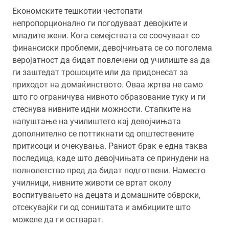
Економските тешкотии честопати
непропорционално ги погодуваат девојките и
младите жени. Кога семејствата се соочуваат со
финансиски проблеми, девојчињата се со поголема
веројатност да бидат повлечени од училиште за да
ги заштедат трошоците или да придонесат за
приходот на домаќинството. Оваа жртва не само
што го ограничува нивното образование туку и ги
стеснува нивните идни можности. Стапките на
напуштање на училиштето кај девојчињата
дополнително се поттикнати од општествените
притисоци и очекувања. Раниот брак е една таква
последица, каде што девојчињата се принудени на
полнолетство пред да бидат подготвени. Наместо
училници, нивните животи се вртат околу
воспитувањето на децата и домашните обврски,
отсекувајќи ги од соништата и амбициите што
можеле да ги остварат.