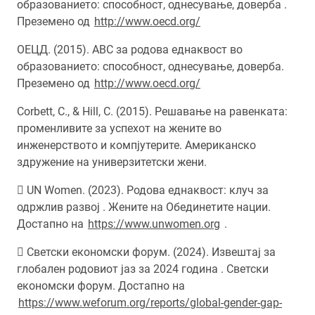
образованието: способност, однесување, доверба .
Преземено од
http://www.oecd.org/
ОЕЦД. (2015). ABC за родова еднаквост во
образованието: способност, однесување, доверба.
Преземено од
http://www.oecd.org/
Corbett, C., & Hill, C. (2015). Решавање на равенката:
променливите за успехот на жените во
инженерството и компјутерите. Американско
здружение на универзитетски жени.
 UN Women. (2023). Родова еднаквост: клуч за
одржлив развој . Жените на Обединетите нации.
Достапно на
https://www.unwomen.org
.
 Светски економски форум. (2024). Извештај за
глобален родовиот јаз за 2024 година . Светски
економски форум. Достапно на
https://www.weforum.org/reports/global-gender-gap-