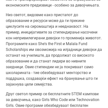
економските предизвици - особено за девојчињата.
Низ светот, видовме како пристапот до
образование и ресурси може да ги прекине
циклусите на сиромаштија и нееднаквост. На
пример, иницијативите за стипендирање насочени
кон непривилегирани девојки го променија животот.
Програмите како She's the First и Malala Fund
Scholarships им овозможија на илјадници девојки да
останат на училиште, да продолжат со високото
образование и да станат лидери во нивните
заедници. Овие стипендии не ја покриваат само
школарината - тие обезбедуваат менторство и
поддршка, создавајќи ефект на бранување што ги
зајакнува цели семејства.
Друг светол пример се бесплатните STEM кампови
за девојчиња, како Girls Who Code или Technovation
Girls. Овие програми обезбедуваат бесплатен