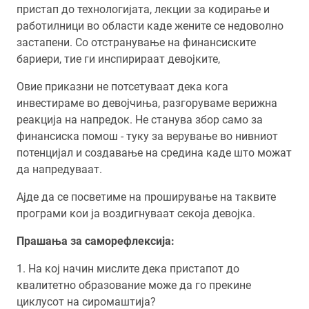
пристап до технологијата, лекции за кодирање и
работилници во области каде жените се недоволно
застапени. Со отстранување на финансиските
бариери, тие ги инспирираат девојките,
Овие приказни не потсетуваат дека кога
инвестираме во девојчиња, разгоруваме верижна
реакција на напредок. Не станува збор само за
финансиска помош - туку за верување во нивниот
потенцијал и создавање на средина каде што можат
да напредуваат.
Ајде да се посветиме на проширување на таквите
програми кои ја воздигнуваат секоја девојка.
Прашања за саморефлексија:
1. На кој начин мислите дека пристапот до
квалитетно образование може да го прекине
циклусот на сиромаштија?