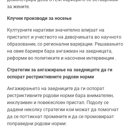
за жените.
Клучни производи за носење
Културните наративи значително влијаат на
пристапот и учеството на девојчињата во научното
образование, со регионални варијации. Решавањето
на овие бариери бара ангажман на заедницата,
реформи во политиките и насочени интервенции .
Стратегии за ангажирање на заедниците да ги
оспорат рестриктивните родови норми
Ангажирањето на заедниците да ги оспорат
рестриктивните родови норми бара внимателен,
инклузивен и повеќеслоен пристап. Подолу се
дадени неколку стратегии кои можат да помогнат
да се поттикнат промените и да се промовираат
поправедни родови норми: