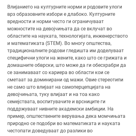
Влијанието на културните норми и родовите улоги
врз образовните избори е длабоко. Културните
вредности и норми често ги ограничуваат
можностите на девојчињата да се вклучат во
областите на науката, технологијата, инженерството
и математиката (STEM). Во многу општества,
традиционалните родови гледишта им доделуваат
специфични улоги на жените, како што се грижата и
домашните обврски, што може да ги обесхрабри да
се занимаваат со кариера во области кои се
сметаат за доминирани од мажи. Овие стереотипи
не само што влијаат на самоперцепцијата на
девојчињата, туку влијаат и на тоа како
семејствата, воспитувачите и врсниците ги
поддржуваат нивните академски амбиции. На
пример, општествените верувања дека момчињата
природно се подобри во математиката и науката
честопати доведуваат до разлики во