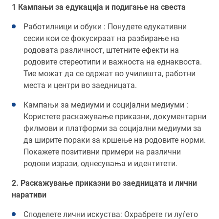
1 Кампањи за едукација и подигање на свеста
Работилници и обуки : Понудете едукативни
сесии кои се фокусираат на разбирање на
родовата различност, штетните ефекти на
родовите стереотипи и важноста на еднаквоста.
Тие можат да се одржат во училишта, работни
места и центри во заедницата.
Кампањи за медиуми и социјални медиуми :
Користете раскажување приказни, документарни
филмови и платформи за социјални медиуми за
да ширите пораки за кршење на родовите норми.
Покажете позитивни примери на различни
родови изрази, однесувања и идентитети.
2. Раскажување приказни во заедницата и лични
наративи
Споделете лични искуства: Охрабрете ги луѓето