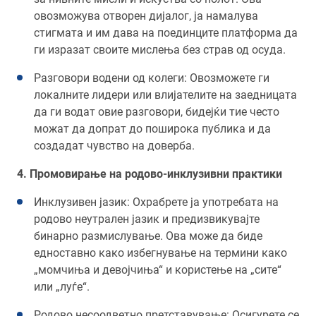
овозможува отворен дијалог, ја намалува
стигмата и им дава на поединците платформа да
ги изразат своите мислења без страв од осуда.
Разговори водени од колеги: Овозможете ги
локалните лидери или влијателите на заедницата
да ги водат овие разговори, бидејќи тие често
можат да допрат до поширока публика и да
создадат чувство на доверба.
4. Промовирање на родово-инклузивни практики
Инклузивен јазик: Охрабрете ја употребата на
родово неутрален јазик и предизвикувајте
бинарно размислување. Ова може да биде
едноставно како избегнување на термини како
„момчиња и девојчиња“ и користење на „сите“
или „луѓе“.
Родово несоодветно претставување: Осигурете се