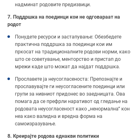
надминат родовите предизвици.
7. Поддршка на поединци кои не одговараат на
родот
Понудете ресурси и застапување: Обезбедете
практична поддршка за поединци кои им
пркосат на традиционалните родови норми, како
што се советување, менторство и пристап до
мрежи каде што можат да најдат поддршка.
Прославете ја неусогласеноста: Препознајте и
прославувајте ги неусогласените поединци или
групи за нивниот придонес во заедницата. Ова
помага да се префрли наративот од гледање на
родовата неусогласеност како „ненормална“ кон
неа како валидна и вредна форма на
самоизразување.
8. Креирајте родова еднакви политики