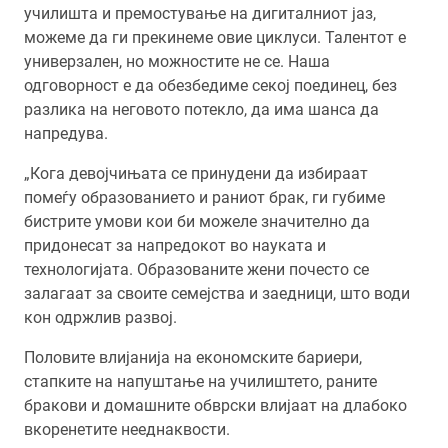
училишта и премостување на дигиталниот јаз,
можеме да ги прекинеме овие циклуси. Талентот е
универзален, но можностите не се. Наша
одговорност е да обезбедиме секој поединец, без
разлика на неговото потекло, да има шанса да
напредува.
„Кога девојчињата се принудени да избираат
помеѓу образованието и раниот брак, ги губиме
бистрите умови кои би можеле значително да
придонесат за напредокот во науката и
технологијата. Образованите жени почесто се
залагаат за своите семејства и заедници, што води
кон одржлив развој.
Половите влијанија на економските бариери,
стапките на напуштање на училиштето, раните
бракови и домашните обврски влијаат на длабоко
вкоренетите нееднаквости.