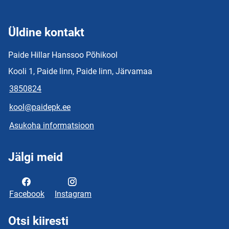
Üldine kontakt
Paide Hillar Hanssoo Põhikool
Kooli 1, Paide linn, Paide linn, Järvamaa
3850824
kool@paidepk.ee
Asukoha informatsioon
Jälgi meid
Facebook
Instagram
Otsi kiiresti