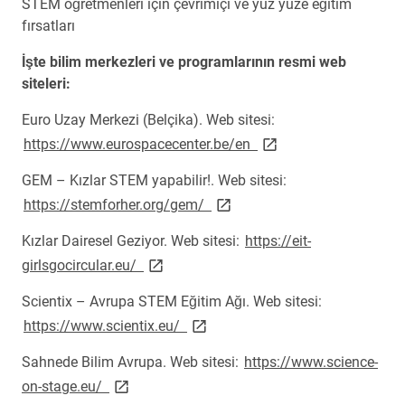
STEM öğretmenleri için çevrimiçi ve yüz yüze eğitim
fırsatları
İşte bilim merkezleri ve programlarının resmi web
siteleri:
Euro Uzay Merkezi (Belçika). Web sitesi:
link opens on new pag
https://www.eurospacecenter.be/en
GEM – Kızlar STEM yapabilir!. Web sitesi:
link opens on new page
https://stemforher.org/gem/
Kızlar Dairesel Geziyor. Web sitesi:
https://eit-
link opens on new page
girlsgocircular.eu/
Scientix – Avrupa STEM Eğitim Ağı. Web sitesi:
link opens on new page
https://www.scientix.eu/
Sahnede Bilim Avrupa. Web sitesi:
https://www.science-
link opens on new page
on-stage.eu/