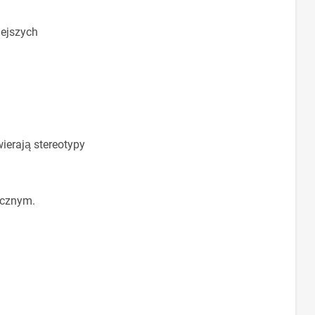
iejszych
ierają stereotypy
zycznym.