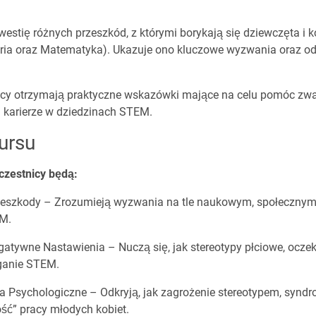
estię różnych przeszkód, z którymi borykają się dziewczęta i k
eria oraz Matematyka). Ukazuje ono kluczowe wyzwania oraz odk
icy otrzymają praktyczne wskazówki mające na celu pomóc zwal
i karierze w dziedzinach STEM.
ursu
czestnicy będą:
szkody – Zrozumieją wyzwania na tle naukowym, społecznym 
M.
ywne Nastawienia – Nuczą się, jak stereotypy płciowe, oczeki
ganie STEM.
 Psychologiczne – Odkryją, jak zagrożenie stereotypem, synd
ość” pracy młodych kobiet.