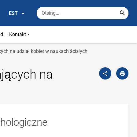
EST
id
Kontakt
cych na udział kobiet w naukach ścisłych
ających na
hologiczne