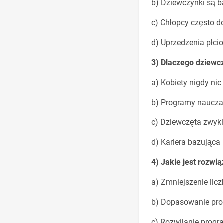
b) Dziewczynki są 
c) Chłopcy często d
d) Uprzedzenia płci
3) Dlaczego dziewc
a) Kobiety nigdy nic
b) Programy nauczan
c) Dziewczęta zwykl
d) Kariera bazując
4) Jakie jest rozw
a) Zmniejszenie lic
b) Dopasowanie pro
c) Rozwijanie progr