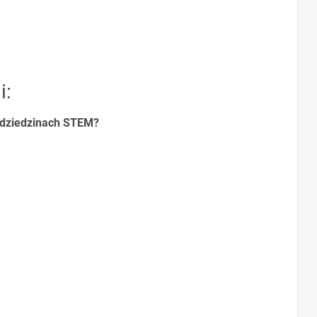
i:
w dziedzinach STEM?