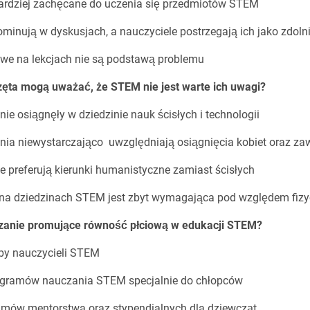
bardziej zachęcane do uczenia się przedmiotów STEM
ominują w dyskusjach, a nauczyciele postrzegają ich jako zdoln
owe na lekcjach nie są podstawą problemu
zęta mogą uważać, że STEM nie jest warte ich uwagi?
 nie osiągnęły w dziedzinie nauk ścisłych i technologii
ia niewystarczająco uwzględniają osiągnięcia kobiet oraz zaw
e preferują kierunki humanistyczne zamiast ścisłych
a na dziedzinach STEM jest zbyt wymagająca pod względem fi
iązanie promujące równość płciową w edukacji STEM?
zby nauczycieli STEM
gramów nauczania STEM specjalnie do chłopców
amów mentorstwa oraz stypendialnych dla dziewcząt