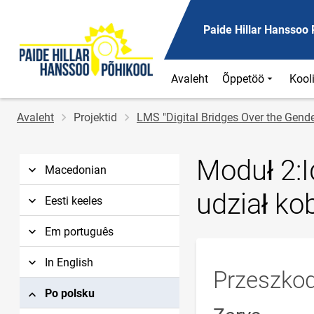
Paide Hillar Hanssoo 
Avaleht
Õppetöö
Kool
Jälglink
Avaleht
Projektid
LMS "Digital Bridges Over the Gend
Moduł 2:I
Macedonian
udział ko
Eesti keeles
Em português
In English
Przeszkod
Po polsku