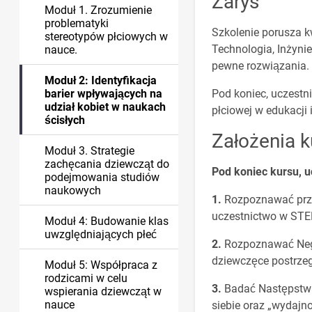
Zarys
Moduł 1. Zrozumienie
problematyki
Szkolenie porusza kw
stereotypów płciowych w
Technologia, Inżyni
nauce.
pewne rozwiązania.
Moduł 2: Identyfikacja
barier wpływających na
Pod koniec, uczestn
udział kobiet w naukach
płciowej w edukacji 
ścisłych
Założenia k
Moduł 3. Strategie
zachęcania dziewcząt do
Pod koniec kursu, u
podejmowania studiów
naukowych
Rozpoznawać prze
uczestnictwo w STE
Moduł 4: Budowanie klas
uwzględniających płeć
Rozpoznawać Negat
dziewczęce postrze
Moduł 5: Współpraca z
rodzicami w celu
Badać Następstwa
wspierania dziewcząt w
nauce
siebie oraz „wydajn