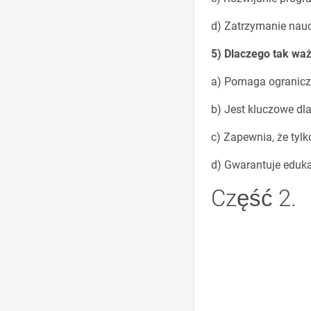
d) Zatrzymanie na
5) Dlaczego tak wa
a) Pomaga ogranicz
b) Jest kluczowe dl
c) Zapewnia, że tyl
d) Gwarantuje eduka
Część 2.