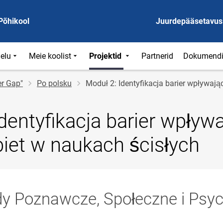
Põhikool
Juurdepääsetavus
ielu
Meie koolist
Projektid
Partnerid
Dokumend
er Gap"
Po polsku
Moduł 2: Identyfikacja barier wpływają
dentyfikacja barier wpływ
biet w naukach ścisłych
y Poznawcze, Społeczne i Psyc